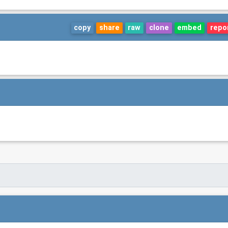
copy
share
raw
clone
embed
repo