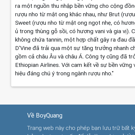
ra một nguồn thu nhập bền vững cho cộng đồn
rượu nho từ mật ong khác nhau, như Brut (rượu
Sweet (rượu nho từ mật ong ngọt nhẹ, có hương
ủ trong thùng gỗ sồi, có hương vani và gia vị).
không chứa tannin, một hợp chất gây ra đau đầu
D'Vine đã trải qua một sự tăng trưởng nhanh c
gồm cả châu Âu và châu Á. Công ty cũng đã trở
Ethiopian Airlines. Với cam kết về sự bền vững
hiệu đáng chú ý trong ngành rượu nho."
Về BoyQuang
Trang web này cho phép bạn lưu trữ bất k