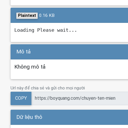
0.16 KB
Plaintext
Loading Please wait...
Mô tả
Không mô tả
Url này để chia sẻ và gửi cho mọi người
COPY
Dữ liệu thô