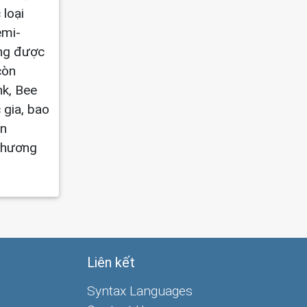
loại
emi-
ong được
còn
nk, Bee
 gia, bao
ên
 thương
Liên kết
Syntax Languages