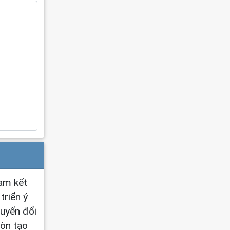
cam kết
triển ý
huyển đổi
còn tạo