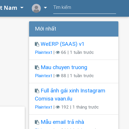
ệt Nam
Mới nhất
WeERP (SAAS) v1
Plaintext
|
66 | 1 tuần trước
Mau chuyen truong
Plaintext
|
88 | 1 tuần trước
Full ảnh gái xinh Instagram
Comisa vaan.ilu
Plaintext
|
192 | 1 tháng trước
Mẫu email trả nhà