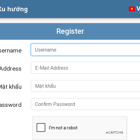
V
Xu hướng
Register
sername
 Address
ật khẩu
assword