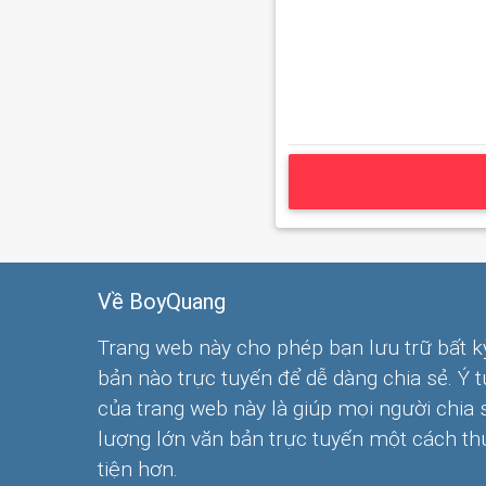
Về BoyQuang
Trang web này cho phép bạn lưu trữ bất k
bản nào trực tuyến để dễ dàng chia sẻ. Ý 
của trang web này là giúp mọi người chia 
lượng lớn văn bản trực tuyến một cách th
tiện hơn.